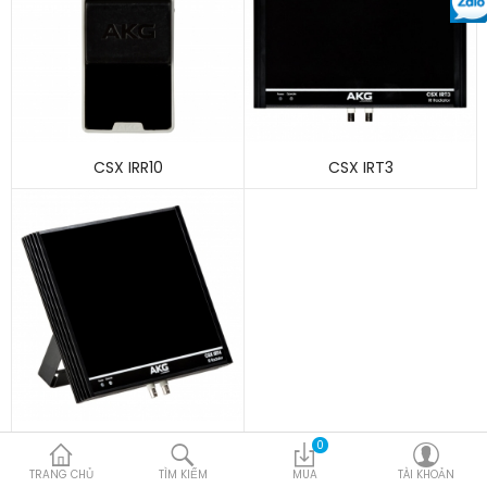
CSX IRR10
CSX IRT3
CSX IRT4
0
TRANG CHỦ
TÌM KIẾM
MUA
TÀI KHOẢN