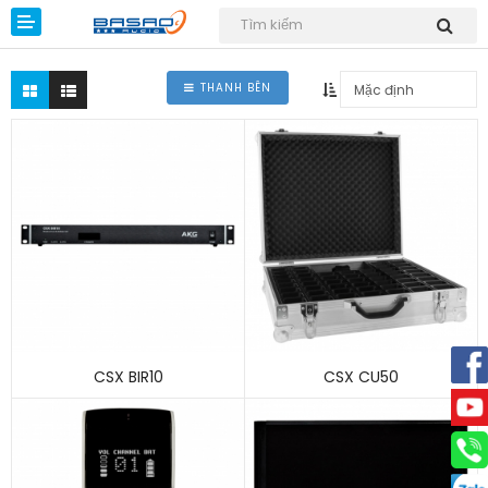
THANH BÊN
Dự án
Giải pháp
Sản phẩm
Kiến thức
CSX BIR10
CSX CU50
Tin tức
Download
Liên hệ