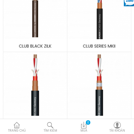
CLUB BLACK ZILK
CLUB SERIES MKII
GALILEO 238
GALILEO 238 PLUS
0
TRANG CHỦ
TÌM KIẾM
MUA
TÀI KHOẢN