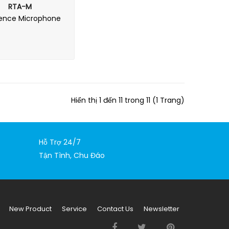
RTA-M
ence Microphone
Hiển thị 1 đến 11 trong 11 (1 Trang)
Hỗ Trợ 24/7
Tận Tình, Chu Đáo
New Product
Service
Contact Us
Newsletter