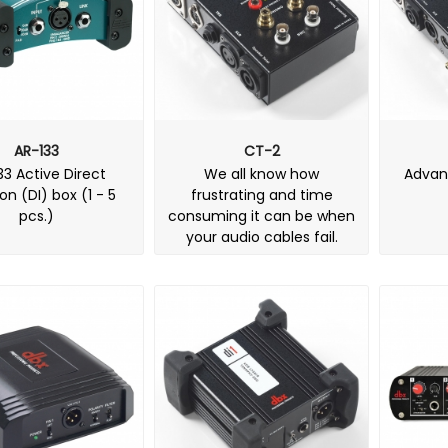
AR-133
CT-2
33 Active Direct
We all know how
Advan
ion (DI) box (1 - 5
frustrating and time
pcs.)
consuming it can be when
your audio cables fail.