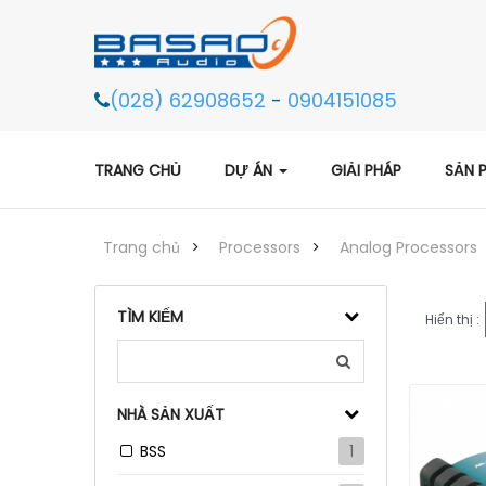
(028) 62908652
-
0904151085
TRANG CHỦ
DỰ ÁN
GIẢI PHÁP
SẢN 
Trang chủ
Processors
Analog Processors
TÌM KIẾM
Hiển thị :
NHÀ SẢN XUẤT
BSS
1