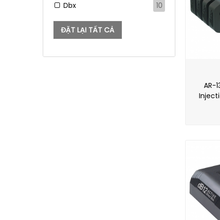
Dbx
10
ĐẶT LẠI TẤT CẢ
AR-1
Inject