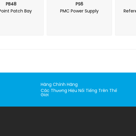
PB48
PS6
oint Patch Bay
PMC Power Supply
Refer
Hàng Chính Hãng
Các Thương Hiệu Nổi Tiếng Trên Thế
Giới