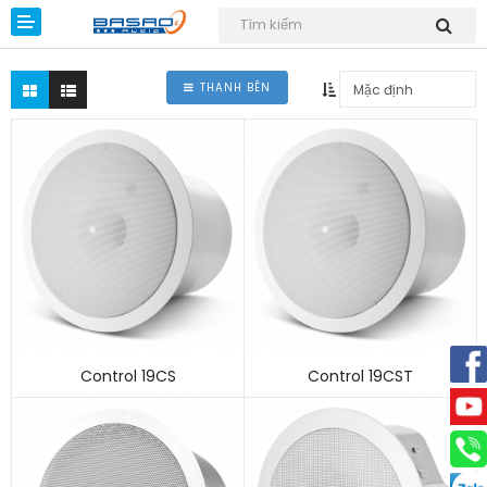
THANH BÊN
Dự án
Giải pháp
Sản phẩm
Kiến thức
Control 19CS
Control 19CST
Tin tức
Download
Liên hệ